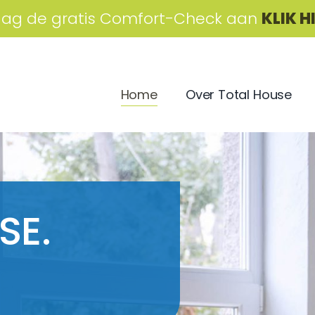
aag de gratis Comfort-Check aan
KLIK H
Home
Over Total House
SE.