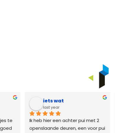
iets wat
last year
jes te 
Ik heb hier een achter pui met 2 
Profe
goed 
openslaande deuren, een voor pui 
echt v