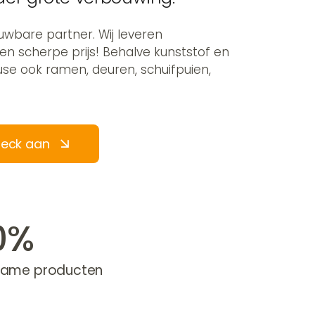
ouwbare partner. Wij leveren
 scherpe prijs! Behalve kunststof en
use ook ramen, deuren, schuifpuien,
heck aan
0%
rzame producten